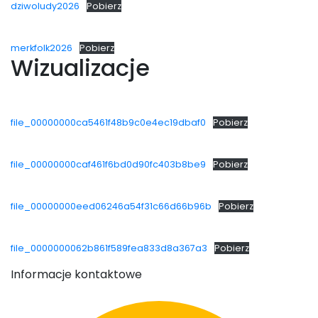
dziwoludy2026
Pobierz
merkfolk2026
Pobierz
Wizualizacje
file_00000000ca5461f48b9c0e4ec19dbaf0
Pobierz
file_00000000caf461f6bd0d90fc403b8be9
Pobierz
file_00000000eed06246a54f31c66d66b96b
Pobierz
file_0000000062b861f589fea833d8a367a3
Pobierz
Informacje kontaktowe