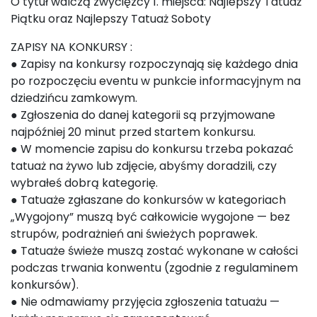
O tytuł walczą zwycięzcy 1. miejsca: Najlepszy Tatuaż
Piątku oraz Najlepszy Tatuaż Soboty
ZAPISY NA KONKURSY :
● Zapisy na konkursy rozpoczynają się każdego dnia
po rozpoczęciu eventu w punkcie informacyjnym na
dziedzińcu zamkowym.
● Zgłoszenia do danej kategorii są przyjmowane
najpóźniej 20 minut przed startem konkursu.
● W momencie zapisu do konkursu trzeba pokazać
tatuaż na żywo lub zdjęcie, abyśmy doradzili, czy
wybrałeś dobrą kategorię.
● Tatuaże zgłaszane do konkursów w kategoriach
„Wygojony” muszą być całkowicie wygojone — bez
strupów, podrażnień ani świeżych poprawek.
● Tatuaże świeże muszą zostać wykonane w całości
podczas trwania konwentu (zgodnie z regulaminem
konkursów).
● Nie odmawiamy przyjęcia zgłoszenia tatuażu —