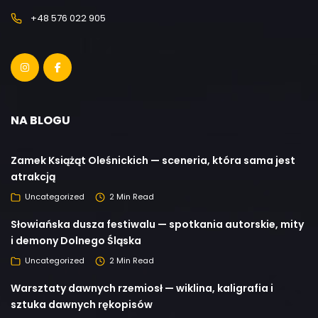
+48 576 022 905
NA BLOGU
Zamek Książąt Oleśnickich — sceneria, która sama jest
atrakcją
Uncategorized
2 Min Read
Słowiańska dusza festiwalu — spotkania autorskie, mity
i demony Dolnego Śląska
Uncategorized
2 Min Read
Warsztaty dawnych rzemiosł — wiklina, kaligrafia i
sztuka dawnych rękopisów