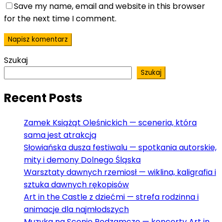
Save my name, email and website in this browser
for the next time I comment.
Szukaj
Szukaj
Recent Posts
Zamek Książąt Oleśnickich — sceneria, która
sama jest atrakcją
Słowiańska dusza festiwalu — spotkania autorskie,
mity i demony Dolnego Śląska
Warsztaty dawnych rzemiosł — wiklina, kaligrafia i
sztuka dawnych rękopisów
Art in the Castle z dziećmi — strefa rodzinna i
animacje dla najmłodszych
Muzyka na Scenie Podzamcze — koncerty Art in