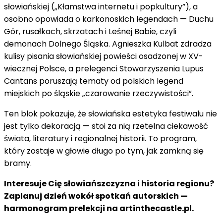
słowiańskiej („Kłamstwa internetu i popkultury”), a
osobno opowiada o karkonoskich legendach — Duchu
Gór, rusałkach, skrzatach i Leśnej Babie, czyli
demonach Dolnego Śląska. Agnieszka Kulbat zdradza
kulisy pisania słowiańskiej powieści osadzonej w XV-
wiecznej Polsce, a prelegenci Stowarzyszenia Lupus
Cantans poruszają tematy od polskich legend
miejskich po śląskie „czarowanie rzeczywistości”.
Ten blok pokazuje, że słowiańska estetyka festiwalu nie
jest tylko dekoracją — stoi za nią rzetelna ciekawość
świata, literatury i regionalnej historii. To program,
który zostaje w głowie długo po tym, jak zamkną się
bramy.
Interesuje Cię słowiańszczyzna i historia regionu?
Zaplanuj dzień wokół spotkań autorskich —
harmonogram prelekcji na artinthecastle.pl.