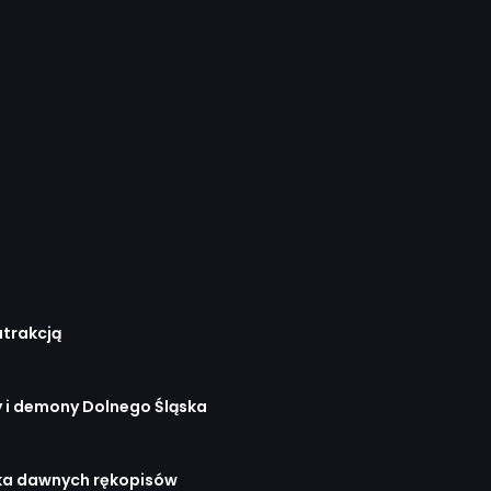
atrakcją
y i demony Dolnego Śląska
tuka dawnych rękopisów