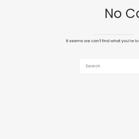
No C
It seems we can’t find what you’re l