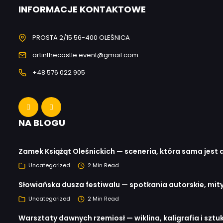
INFORMACJE KONTAKTOWE
PROSTA 2/15 56-400 OLEŚNICA
artinthecastle.event@gmail.com
+48 576 022 905
NA BLOGU
Zamek Książąt Oleśnickich — sceneria, która sama jest 
Uncategorized
2 Min Read
Słowiańska dusza festiwalu — spotkania autorskie, mit
Uncategorized
2 Min Read
Warsztaty dawnych rzemiosł — wiklina, kaligrafia i sz