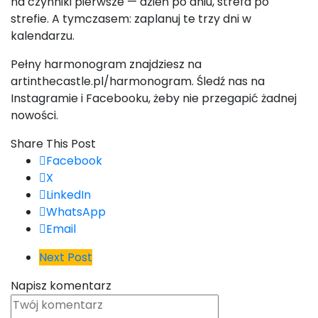
na czynniki pierwsze — dzień po dniu, strefa po
strefie. A tymczasem: zaplanuj te trzy dni w
kalendarzu.
Pełny harmonogram znajdziesz na
artinthecastle.pl/harmonogram. Śledź nas na
Instagramie i Facebooku, żeby nie przegapić żadnej
nowości.
Share This Post
Facebook
X
LinkedIn
WhatsApp
Email
Next Post
Napisz komentarz